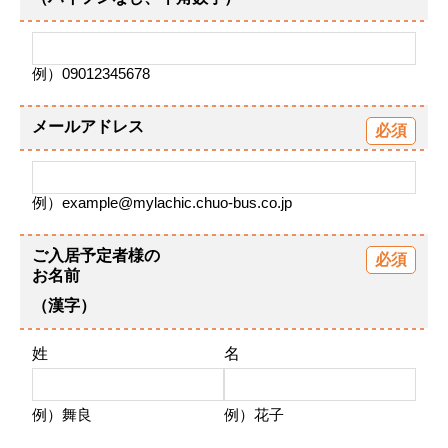
例）09012345678
メールアドレス
例）example@mylachic.chuo-bus.co.jp
ご入居予定者様の
お名前
（漢字）
姓
名
例）舞良
例）花子