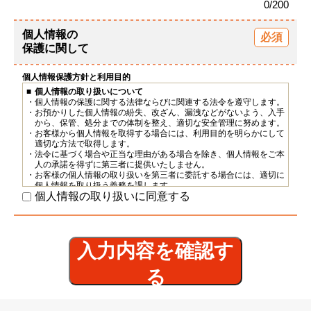
0/200
個人情報の
保護に関して
個人情報保護方針と利用目的
個人情報の取り扱いについて
個人情報の保護に関する法律ならびに関連する法令を遵守します。
お預かりした個人情報の紛失、改ざん、漏洩などがないよう、入手
から、保管、処分までの体制を整え、適切な安全管理に努めます。
お客様から個人情報を取得する場合には、利用目的を明らかにして
適切な方法で取得します。
法令に基づく場合や正当な理由がある場合を除き、個人情報をご本
人の承諾を得ずに第三者に提供いたしません。
お客様の個人情報の取り扱いを第三者に委託する場合には、適切に
個人情報を取り扱う義務を課します。
個人情報の取り扱いに同意する
お預かりした個人情報について、開示、訂正、利用停止についての
請求手続きを定め、お客様からのお申し出をお受けし法令の基づい
て適正に、対応いたします。
お預かりした個人情報の管理責任はマイラシークライフサポートが
負います。
入力内容を確認す
個人情報の利用目的について
個人情報の利用目的は、当社へのお問い合わせ・資料請求・内覧予
約・入居をご希望される方への対応となります。
る