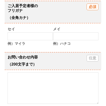
ご入居予定者様の
フリガナ
（全角カナ）
セイ
メイ
例）マイラ
例）ハナコ
お問い合わせ内容
（200文字まで）