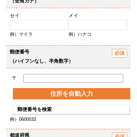
（全角カナ）
セイ
メイ
例）マイラ
例）ハナコ
郵便番号
（ハイフンなし、半角数字）
〒
住所を自動入力
郵便番号を検索
例）0600032
都道府県